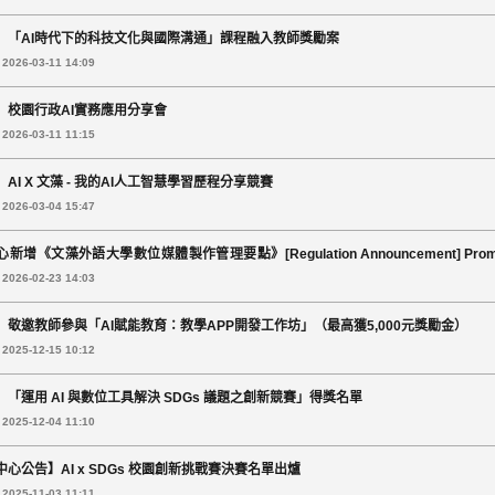
】「AI時代下的科技文化與國際溝通」課程融入教師獎勵案
026-03-11 14:09
】校園行政AI實務應用分享會
026-03-11 11:15
AI X 文藻 - 我的AI人工智慧學習歷程分享競賽
026-03-04 15:47
增《文藻外語大學數位媒體製作管理要點》[Regulation Announcement] Promulgation of 
Production of Wenzao Ursuline University of Languages”
026-02-23 14:03
】敬邀教師參與「AI賦能教育：教學APP開發工作坊」（最高獲5,000元獎勵金）
025-12-15 10:12
「運用 AI 與數位工具解決 SDGs 議題之創新競賽」得獎名單
025-12-04 11:10
心公告】AI x SDGs 校園創新挑戰賽決賽名單出爐
025-11-03 11:11