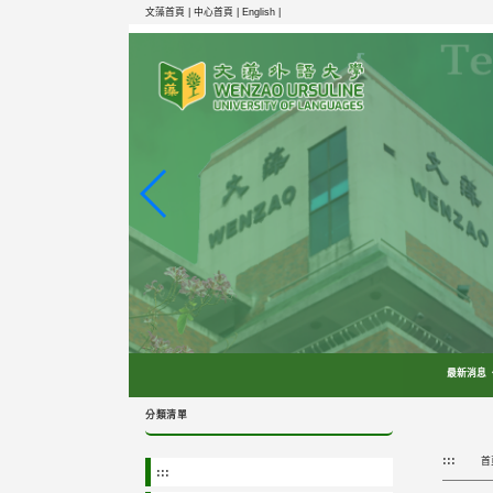
跳
文藻首頁 |
中心首頁 |
English |
到
主
要
內
容
區
塊
最新消息
分類清單
:::
首
:::