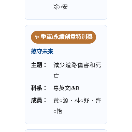
凃○安
✨ 季軍/永續創意特別獎
煞守未來
主題：
減少道路傷害和死
亡
科系：
專英文四B
成員：
黃○源、林○妤、齊
○怡