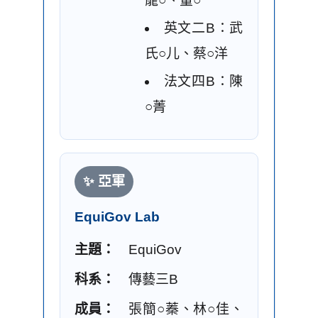
龍○、董○
英文二B：武
氏○儿、蔡○洋
法文四B：陳
○菁
✨ 亞軍
EquiGov Lab
主題：
EquiGov
科系：
傳藝三B
成員：
張簡○蓁、林○佳、