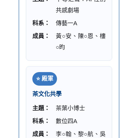
共感劇場
科系：
傳藝一A
成員：
黃○安、陳○恩、樓
○昀
⭐ 殿軍
茶文化共學
主題：
茶葉小博士
科系：
數位四A
成員：
李○翰、黎○航、吳