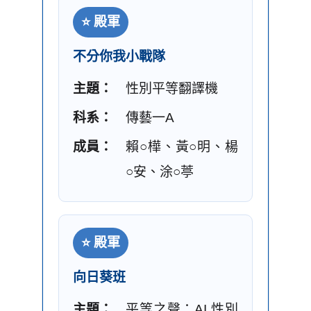
⭐ 殿軍
不分你我小戰隊
主題：
性別平等翻譯機
科系：
傳藝一A
成員：
賴○樺、黃○明、楊
○安、涂○葶
⭐ 殿軍
向日葵班
主題：
平等之聲：AI 性別