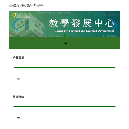
跳
文藻首頁 |
中心首頁 |
English |
到
主
要
內
容
區
塊
分類清單
快速鏈結