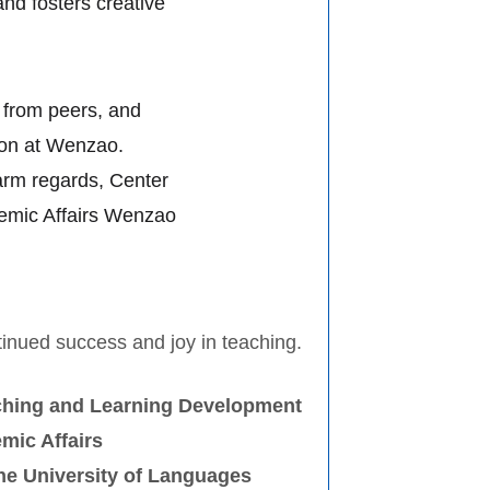
nd fosters creative
n from peers, and
tion at Wenzao.
arm regards, Center
demic Affairs Wenzao
inued success and joy in teaching.
ching and Learning Development
mic Affairs
e University of Languages