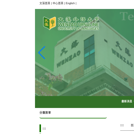
跳
文藻首頁 |
中心首頁 |
English |
到
主
要
內
容
區
塊
最新消息
分類清單
:::
首
:::