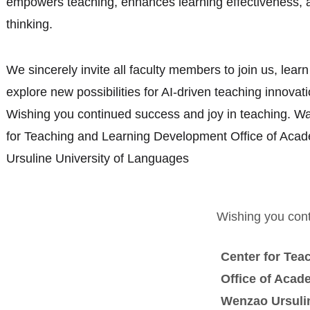
empowers teaching, enhances learning effectiveness, a
thinking.
We sincerely invite all faculty members to join us, lear
explore new possibilities for AI-driven teaching innova
Wishing you continued success and joy in teaching. W
for Teaching and Learning Development Office of Aca
Ursuline University of Languages
Wishing you cont
Center for Tea
Office of Acade
Wenzao Ursulin