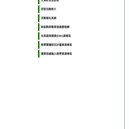
文藻影音放送站
研習活動影片
活動報名系統
新版教師專業發展歷程網
全英語授課資(EMI)源專區
教學實踐研究計畫資源專區
運算思維融入教學資源專區