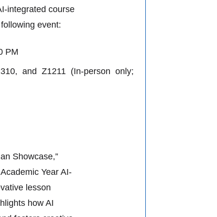
I-integrated course
following event:
00 PM
10, and Z1211 (In-person only;
Plan Showcase,”
 Academic Year AI-
ovative lesson
hlights how AI