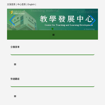
跳
文藻首頁 |
中心首頁 |
English |
到
主
要
內
容
區
塊
分類清單
快速鏈結