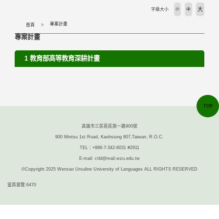
大
字級大小
小
中
專案計畫
首頁
專案計畫
1 教育部高等教育深耕計畫
TOP
高雄市三民區民族一路900號
900 Mintsu 1st Road, Kaohsiung 807,Taiwan, R.O.C.
TEL：+886-7-342-6031 #2911
E-mail: ctld@mail.wzu.edu.tw
©Copyright 2025 Wenzao Ursuline University of Languages ALL RIGHTS RESERVED
當頁瀏覽:6470