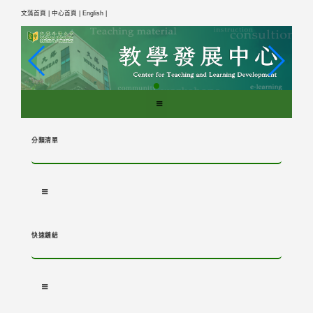
跳
文藻首頁 |
中心首頁 |
English |
到
主
要
內
容
區
塊
分類清單
快速鏈結