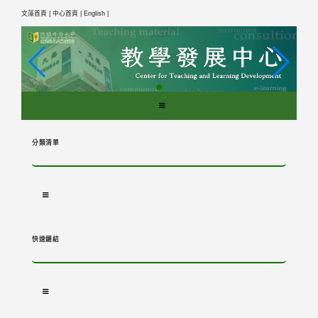
跳
文藻首頁 |
中心首頁 |
English |
到
主
要
內
容
區
塊
分類清單
快速鏈結