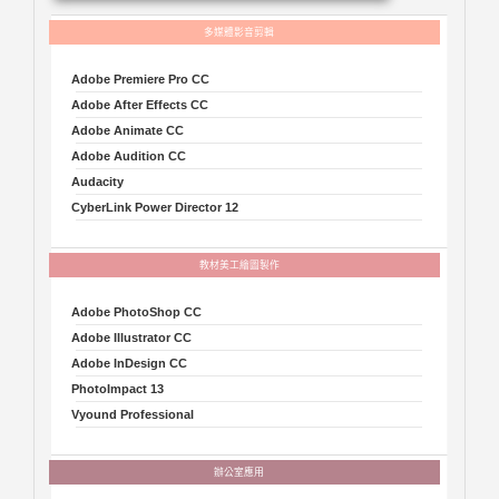
Adobe Premiere Pro CC
Adobe After Effects CC
Adobe Animate CC
Adobe Audition CC
Audacity
CyberLink Power Director 12
Adobe PhotoShop CC
Adobe Illustrator CC
Adobe InDesign CC
PhotoImpact 13
Vyound Professional