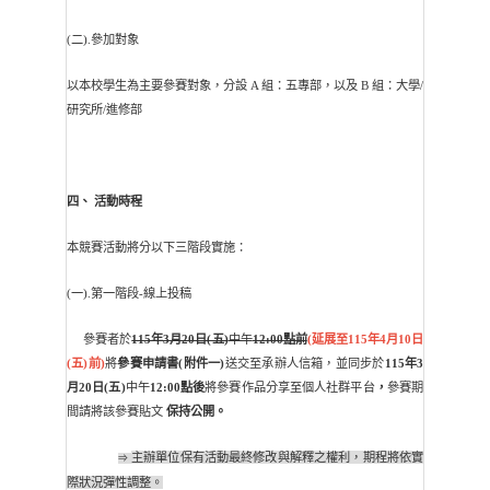
(二).參加對象
以本校學生為主要參賽對象，分設 A 組：五專部，以及 B 組：大學/
研究所/進修部
四、 活動時程
本競賽活動將分以下三階段實施：
(一).第一階段-線上投稿
參賽者於
115年3月20日(五)
中午
12:00點前
(延展至115年4月10日
(五)
前)
將
參賽申請書(附件一)
送交至承辦人信箱，並同步於
115年3
月20日(五)
中午
12:00點後
將參賽作品分享至個人社群平台
，
參賽期
間請將該參賽貼文
保持公開。
主辦單位保有活動最終修改與解釋之權利，期程將依實
⇒
際狀況彈性調整。