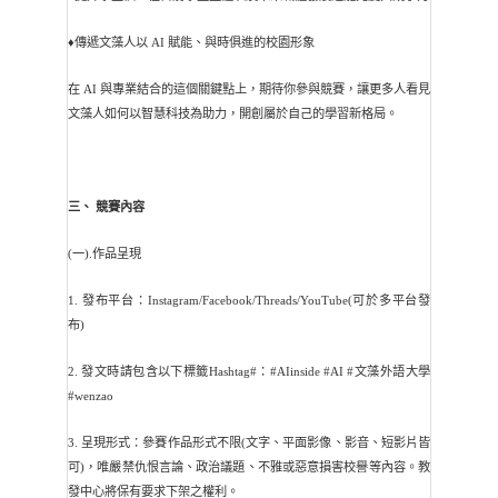
♦傳遞文藻人以 AI 賦能、與時俱進的校園形象
在 AI 與專業結合的這個關鍵點上，期待你參與競賽，讓更多人看見
文藻人如何以智慧科技為助力，開創屬於自己的學習新格局。
三、 競賽內容
(一).作品呈現
1. 發布平台：Instagram/Facebook/Threads/YouTube(可於多平台發
布)
2. 發文時請包含以下標籤Hashtag#：#AIinside #AI #文藻外語大學
#wenzao
3. 呈現形式：參賽作品形式不限(文字、平面影像、影音、短影片皆
可)，唯嚴禁仇恨言論、政治議題、不雅或惡意損害校譽等內容。教
發中心將保有要求下架之權利。