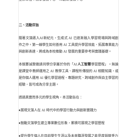
二、
活動宗旨
隨著文藻邁入AI新紀元，生成式 AI 已逐漸融入學習現場與跨域創
作之中。第一線學生如何善用 AI 工具提升學習效能、拓展專業能力
與創新表達，將成為本校推動 AI 發展的重要參考與實踐基礎。
本競賽誠摯邀請同學分享屬於你的「AI
人工智慧
學習歷程」。無論
是課堂中教師運用之 AI 教學工具、課程所傳授的 AI 相關知識，或
是你個人運用 AI 優化學習過程、專題研究、跨域創作與自主學習的
經驗，皆可成為分享主題。
透過真實而多元的學生視角，本活動旨在：
♦展現文藻人在 AI 時代中的學習行動力與創新實踐力
♦鼓勵文藻學生建立專業數位形象，累積可展現之學習歷程
♦提升學生個人在目前學生生涯以及未來職涯發展之能見度與競爭力