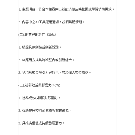
1. 主題明確，符合本競賽宗旨並能清楚反映校園或學習情境需求。
2. 內容中之AI工具運用適切，說明具體清晰。
(二).創意與創新性（30%）
1. 構想具原創性或創新觀點。
2. AI應用方式具跨域整合或創新組合。
3. 呈現形式具吸引力與特色，展現個人獨特風格。
(三).社群效益與影響力(40%)
1. 社群成效(如累積按讚數)。
2. 有助提升校園AI素養與數位形象。
3. 具推廣價值或持續發展潛力。