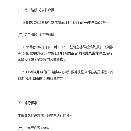
(二).第二階段-分享推廣期
參賽作品將續累積社群成效
至115年6月1日(一)
中午12:00整。
(三).第三階段-評選與頒獎
1. 參賽者以6月1日(一)中午12:00整前之社群成效數據(如按讚數
等)以截圖方式記錄，並於
115年6月7日(日)前
將
成果表(附件二)
寄至
承辦人信箱，逾期視同放棄資格。
2.
115年6月10日(三)前
由中心統計數據後呈交評審委員評選，於
115年6月18日(四)
公布競賽結果。
五、評分標準
本競賽之評選將依下列標準進行評分。
(一).主題與內容 (30%)