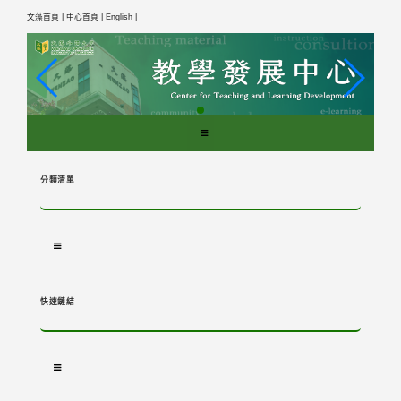
跳
文藻首頁 |
中心首頁 |
English |
到
主
要
內
容
區
塊
分類清單
快速鏈結