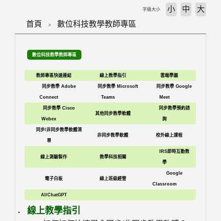
小
中
大
字級大小
首頁
數位科技教學教師專區
數位科技教學教師專區
教師專區快速連結
線上教學指引
雲端學園
同步教學 Adobe
同步教學 Microsoft
同步教學 Google
Connect
Teams
Meet
同步教學 Cisco
同步教學預約諮
其他同步教學軟體
Webex
詢
同步/非同步教學軟體清
非同步教學軟體
校外線上課程
單
IRS即時互動教
線上測驗製作
教學科技相關
學
Google
電子白板
線上班級經營
Classroom
AI/ChatGPT
線上教學指引