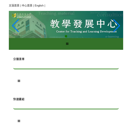
跳
文藻首頁 |
中心首頁 |
English |
到
主
要
內
容
區
塊
分類清單
快速鏈結