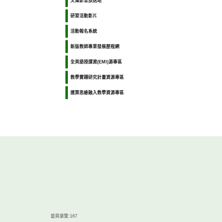
文藻影音放送站
研習活動影片
活動報名系統
新版教師專業發展歷程網
全英語授課資(EMI)源專區
教學實踐研究計畫資源專區
運算思維融入教學資源專區
當頁瀏覽:167