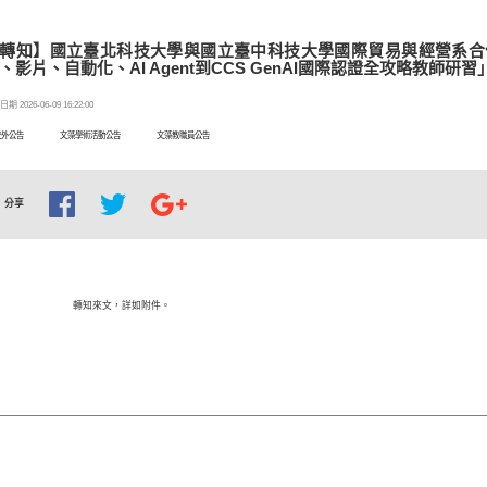
轉知】國立臺北科技大學與國立臺中科技大學國際貿易與經營系合作辦
、影片、自動化、AI Agent到CCS GenAI國際認證全攻略教師研習
期 2026-06-09 16:22:00
校外公告
文藻學術活動公告
文藻教職員公告
分享
轉知來文，詳如附件。