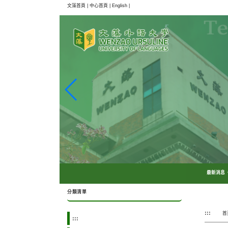
跳
文藻首頁 |
中心首頁 |
English |
到
主
要
內
容
區
塊
最新消息
分類清單
:::
首
:::