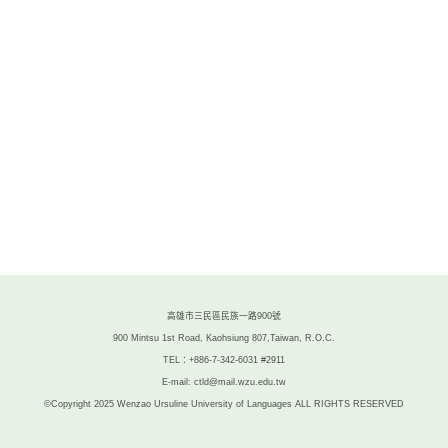
高雄市三民區民族一路900號
900 Mintsu 1st Road, Kaohsiung 807,Taiwan, R.O.C.
TEL：+886-7-342-6031 #2911
E-mail: ctld@mail.wzu.edu.tw
©Copyright 2025 Wenzao Ursuline University of Languages ALL RIGHTS RESERVED