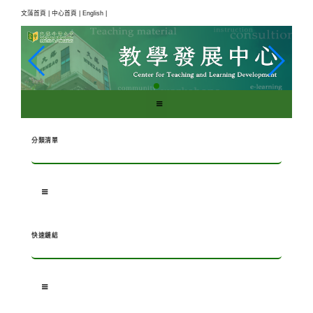
跳
文藻首頁 |
中心首頁 |
English |
到
主
要
內
容
區
塊
分類清單
快速鏈結