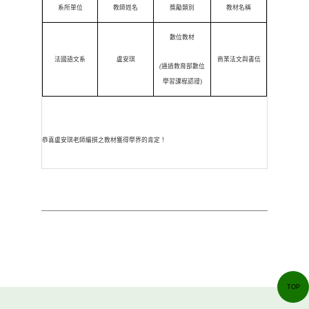
系所單位
教師姓名
獎勵類別
教材名稱
數位教材
法國語文系
盧安琪
商業法文與書信
(
通過教育部數位
學習課程認證)
恭喜盧安琪老師編撰之教材獲得學界的肯定！
TOP