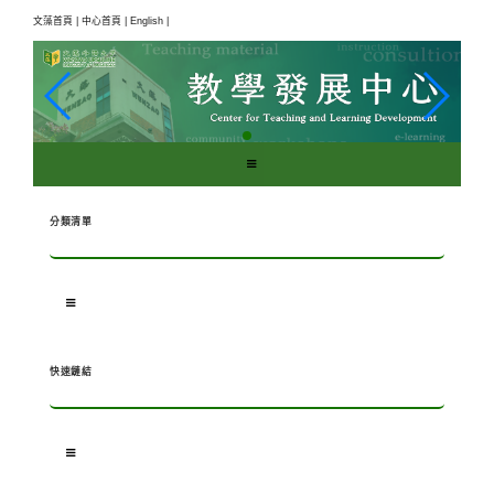
跳
文藻首頁 |
中心首頁 |
English |
到
主
要
內
容
區
塊
分類清單
快速鏈結