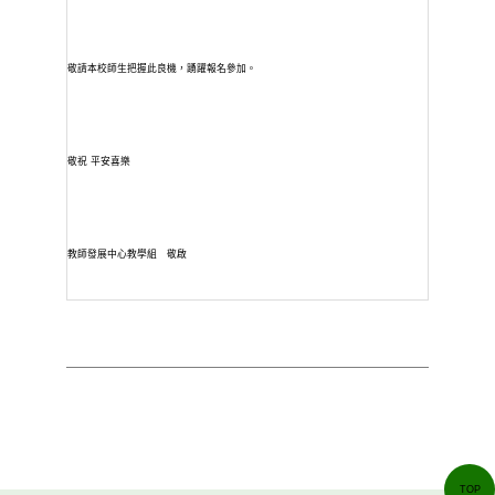
敬請本校師生把握此良機，踴躍報名參加。
敬祝
平安喜樂
教師發展中心
教學組
敬啟
TOP