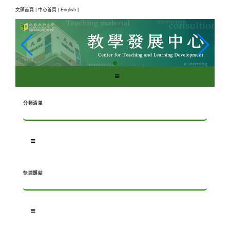
跳
文藻首頁 |
中心首頁 |
English |
到
主
要
內
容
區
塊
分類清單
快速鏈結