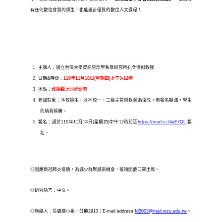
有任何數位背景的師生，也能設計優質的數位人文課程
！
主講人：
國立台灣大學資訊管理學系暨研究所孔令傑副教授
日期
&
時間：
110
年
11
月
18
日
(
星期四
)
上午
9-12
時
地點：
改採線上同步研習
參加
對象
：本校師生，以本校一、二級主管與教師為優先，若報名額滿，學生
則納為候補。
報名：請於
110
年
11
月
18
日
(
星期四
)
中午
12
時前至
https://reurl.cc/4aE7QL
報
名。
◎
因應新冠肺炎疫情
，
為減少群聚感染
機會，
敬請配戴口罩出席
。
◎研習語言：中文。
◎聯絡人：吳姿嫻小姐，分機
2913
；
E-mail address:
fd3003@mail.wzu.edu.tw
。