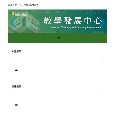
跳
文藻首頁 |
中心首頁 |
English |
到
主
要
內
容
區
塊
分類清單
快速鏈結