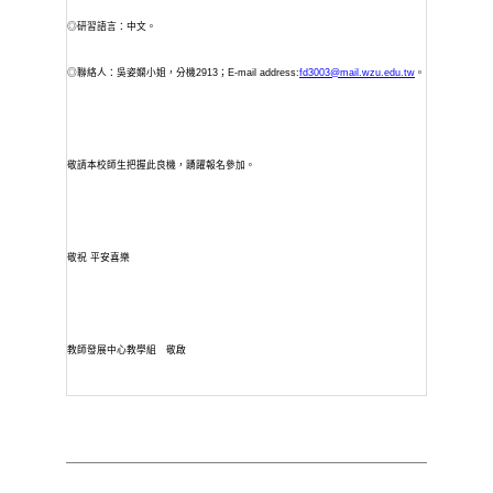
◎研習語言：中文。
◎聯絡人：吳姿嫻小姐，分機
2913
；
E-mail address:
fd3003@mail.wzu.edu.tw
。
敬請本校師生把握此良機，踴躍報名參加。
敬祝
平安喜樂
教師發展中心
教學組
敬啟