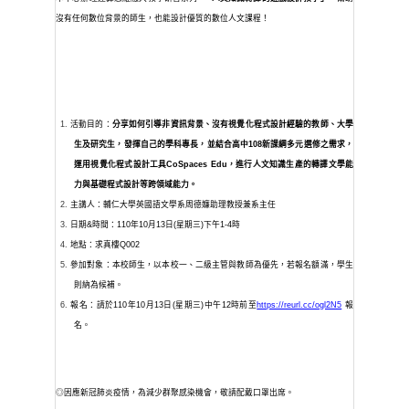
沒有任何數位背景的師生，也能設計優質的數位人文課程！
活動目的：
分享如何引導非資訊背景、沒有視覺化程式設計經驗的教師、大學
生及研究生，發揮自己的學科專長，並結合高中
108
新課綱多元選修之需求，
運用視覺化程式設計工具
CoSpaces Edu
，進行人文知識生產的轉譯文學能
力與基礎程式設計等跨領域能力。
主講人：輔
仁大學英國語文學系周德嬚
助理
教授
兼系主任
日期
&
時間：
110
年
10
月
13
日
(
星期三
)
下午
1-4
時
地點：求真
樓
Q002
參加
對象
：本校師生，以本校一、二級主管與教師為優先，若報名額滿，學生
則納為候補。
報名：請於
110
年
10
月
13
日
(
星期三
)
中午
12
時前至
https://reurl.cc/ogl2N5
報
名。
◎
因應新冠肺炎疫情
，
為減少群聚感染
機會，
敬請配戴口罩出席
。