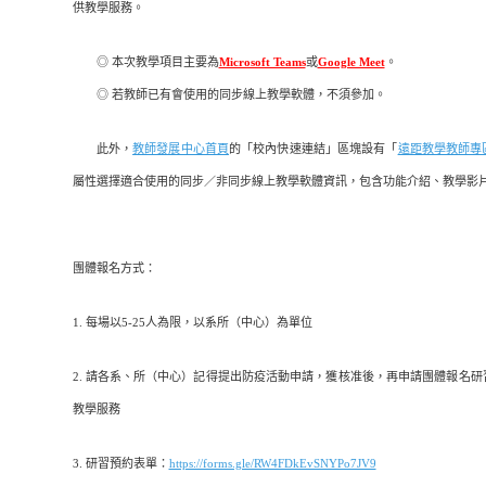
供教學服務。
◎ 本次教學項目主要為
Microsoft Teams
或
Google Meet
。
◎ 若教師已有會使用的同步線上教學軟體，不須參加。
此外，
教師發展中心首頁
的「校內快速連結」區塊設有「
遠距教學教師專
屬性選擇適合使用的同步／非同步線上教學軟體資訊，包含功能介紹、教學影
團體報名方式：
1. 每場以5-25人為限，以系所（中心）為單位
2. 請各系、所（中心）記得提出防疫活動申請，獲核准後，再申請團體報名
教學服務
3. 研習預約表單：
https://forms.gle/RW4FDkEvSNYPo7JV9