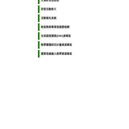
文藻影音放送站
研習活動影片
活動報名系統
新版教師專業發展歷程網
全英語授課資(EMI)源專區
教學實踐研究計畫資源專區
運算思維融入教學資源專區