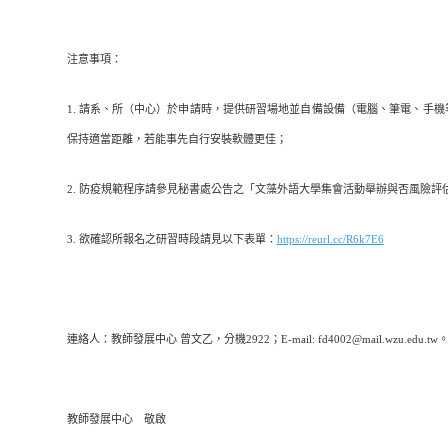
注意事項：
1. 請系、所（中心）於申請時，提供研習場地並自備設備（電腦、筆電、手
保持適當距離，若能事先自行安裝軟體更佳；
2. 防疫規範程序請參見秘書處公告之「文藻外語大學集會活動舉辦與否風險評
3. 欲確認所報名之研習時段請見以下表單：
https://reurl.cc/R6k7E6
連絡人：教師發展中心 曾文乙，分機2922；E-mail: fd4002@mail.wzu.edu.tw
教師發展中心 敬啟