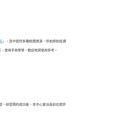
區
」，其中提供多種相關資源，供老師依授課
片、使用手冊等等，歡迎老師使用參考。
研習，研習預約成功後，本中心會派員前往提供