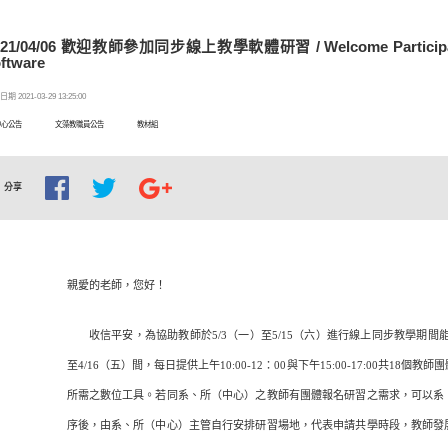
021/04/06 歡迎教師參加同步線上教學軟體研習 / Welcome Participate th
ftware
期 2021-03-29 13:25:00
中心公告
文藻教職員公告
教材組
分享
親愛的老師，您好！
收信平安，為協助教師於5/3（一）至5/15（六）進行線上同步教學期間能
至4/16（五）間，每日提供上午10:00-12：00與下午15:00-17:00共1
所需之數位工具。若同系、所（中心）之教師有團體報名研習之需求，可以系
序後，由系、所（中心）主管自行安排研習場地，代表申請共學時段，教師發