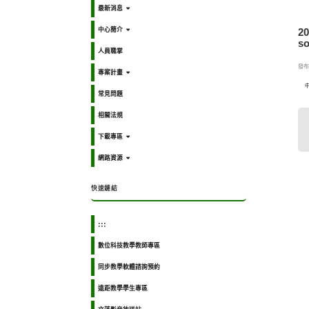
最新消息
中心簡介
2
so
人員職掌
發布日
專案計畫
常見問題
相關法規
下載專區
網路資源
快速鏈結
:::
數位科技教學教師專區
同步教學軟體諮詢預約
遠距教學學生專區