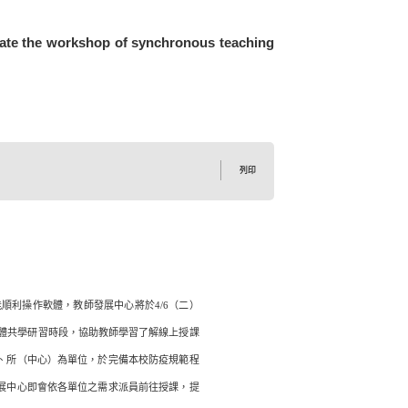
e workshop of synchronous teaching
列印
順利操作軟體，教師發展中心將於4/6（二）
8個教師團體共學研習時段，協助教師學習了解線上授課
、所（中心）為單位，於完備本校防疫規範程
展中心即會依各單位之需求派員前往授課，提