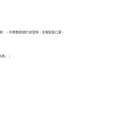
機等），共學教師請於研習時，全程配掛口罩，
估表」；
。