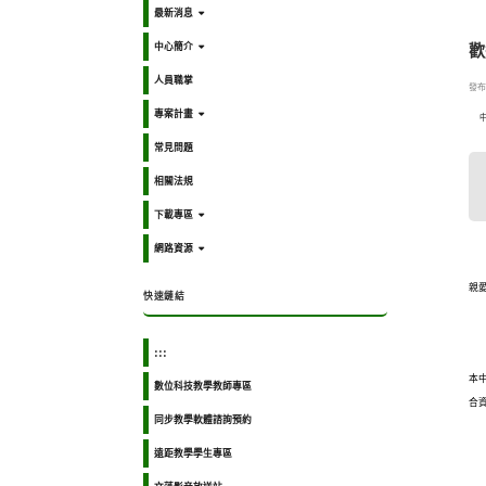
最新消息
中心簡介
歡
人員職掌
發布日
專案計畫
常見問題
相關法規
下載專區
網路資源
親
快速鏈結
:::
本
數位科技教學教師專區
合
同步教學軟體諮詢預約
遠距教學學生專區