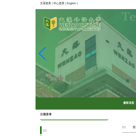
跳
文藻首頁 |
中心首頁 |
English |
到
主
要
內
容
區
塊
最新消息
分類清單
:::
首
:::