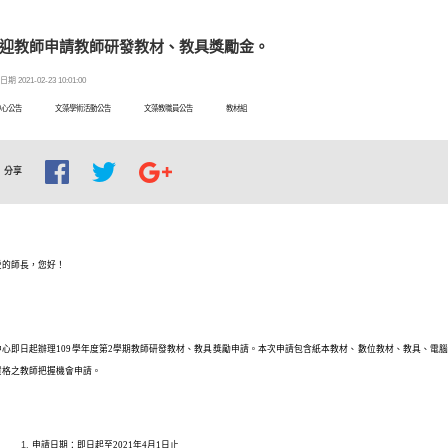
迎教師申請教師研發教材、教具獎勵金。
期 2021-02-23 10:01:00
中心公告
文藻學術活動公告
文藻教職員公告
教材組
分享
愛的師長，您好！
中心即日起辦理109學年度第2學期教師研發教材、教具獎勵申請。本次申請包含紙本教材、數位教材、教具、電
資格之教師把握機會申請。
申請日期：即日起至2021年4月1日止