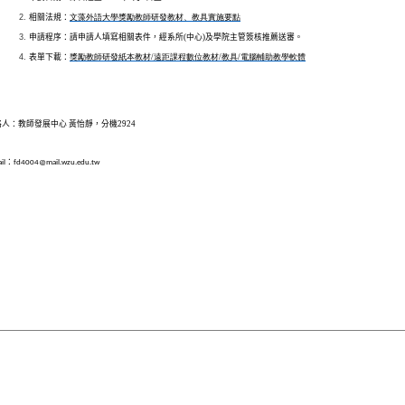
相關法規：
文藻外語大學獎勵教師研發教材、教具實施要點
申請程序：請申請人填寫相關表件，經系所(中心)及學院主管簽核推薦送審。
表單下載：
獎勵教師研發紙本教材/
遠距課程數位教材/
教具/
電腦輔助教學軟體
人：教師發展中心 黃怡靜，分機2924
：
il
fd4004@mail.wzu.edu.tw