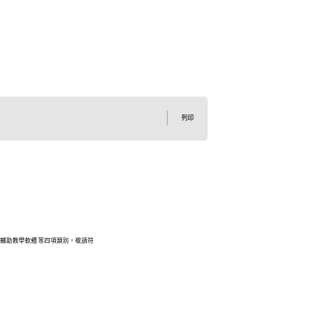
列印
腦輔助教學軟體等四項類別，敬請符