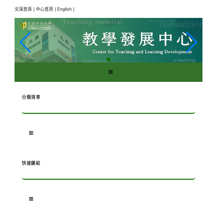
跳
文藻首頁 |
中心首頁 |
English |
到
主
要
內
容
區
塊
分類清單
快速鏈結