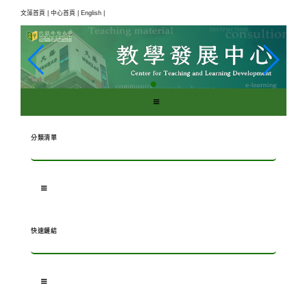
跳
文藻首頁 |
中心首頁 |
English |
到
主
要
內
容
區
塊
分類清單
快速鏈結