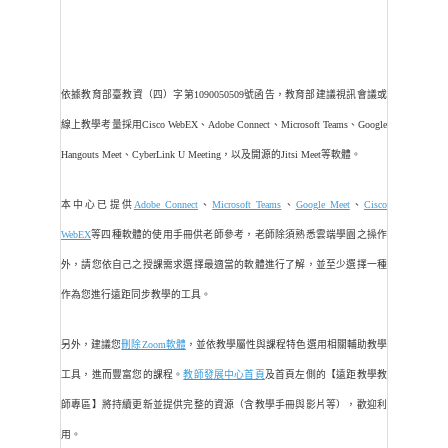
依據教育部臺教資（四）字第1090050509號函告，教育部建議視訊會議或
線上教學考量採用Cisco WebEX、Adobe Connect、Microsoft Teams、Google
Hangouts Meet、CyberLink U Meeting，以及開源的Jitsi Meet等軟體。
本中心已提供
Adobe Connect
、
Microsoft Teams
、
Google Meet
、
Cisco
WebEX
等四種軟體的使用手冊供老師參考，老師除須熟悉雲端學園之操作
外，請您依自己之授課需求選擇最適當的軟體進行了解，並至少選擇一種
作為您進行遠距同步教學的工具。
另外，建議您
刪除Zoom軟體
，並依教學屬性與課程特色選用相關輔助教學
工具，進而豐富您的課程。
教師發展中心首頁
及首頁左側的【遠距教學教
師專區】將持續更新並提供完整的資源（含教學手冊與影片等），歡迎利
用。